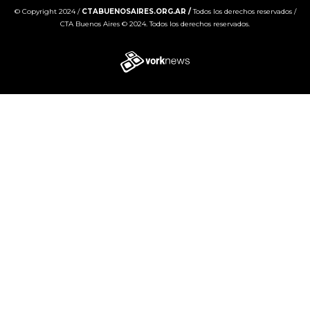
© Copyright 2024 /
CTABUENOSAIRES.ORG.AR /
Todos los derechos reservados /
CTA Buenos Aires © 2024. Todos los derechos reservados.