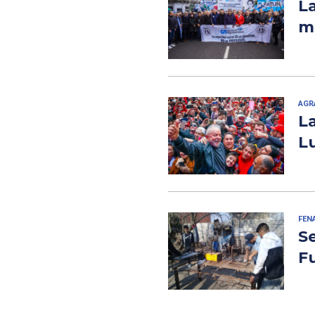
La
mo
AGR
La
L
FEN
S
F