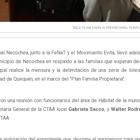
TAGS:
PLAN FAMILIA PROPIETARIA; FENA
l Necochea, junto a la FeNaT y el Movimiento Evita, llevó adel
unicipio de Necochea en respaldo a las familias que esperan d
pal realice la mensura y la delimitación de una serie de lote
ad de Quequén, en el marco del "Plan Familia Propietaria".
n una reunión con funcionarios del área de Hábitat de la munic
retaria General de la CTAA local
Gabriela Sacco
, y
Walter Rodr
CTAA.
la agilización del expediente que designa al agrimensor para qu