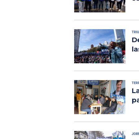
TRI
De
la
TER
La
pa
JOR