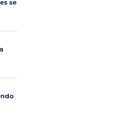
es se
a
endo