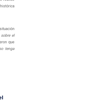
histórica
situación
sobre el
ieron que
so tenga
el