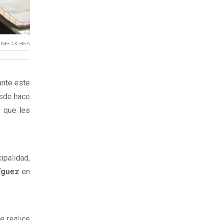
T; NECOCHEA
ante este
esde hace
s que les
ipalidad,
íguez
en
e realice