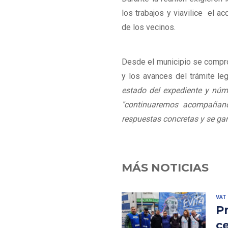
los trabajos y viavilice el ac
de los vecinos.
Desde el municipio se comprom
y los avances del trámite lega
estado del expediente y nú
"continuaremos acompañand
respuestas concretas y se gar
MÁS NOTICIAS
VAT
Pr
c