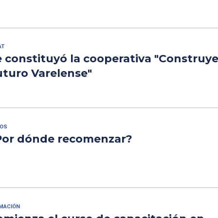
AT
e constituyó la cooperativa "Construy
uturo Varelense"
ROS
Por dónde recomenzar?
MACIÓN