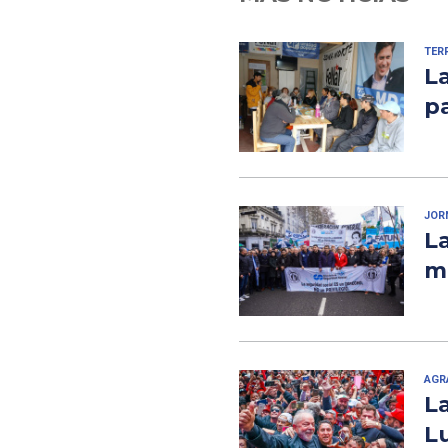
TER
La
pa
JOR
La
mo
AGR
La
L