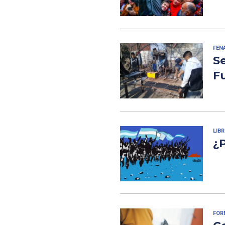
FEN
S
F
LIB
¿
FOR