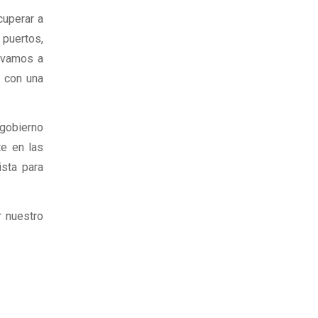
cuperar a
 puertos,
, vamos a
l con una
.
gobierno
te en las
ista para
r nuestro