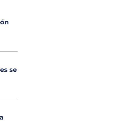
ión
es se
a