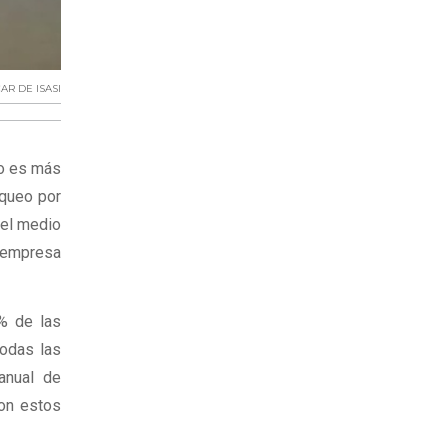
AR DE ISASI
no es más
aqueo por
del medio
a empresa
0% de las
todas las
anual de
con estos